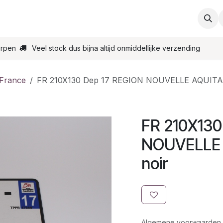
ties
Support
Contact
Bestel online
Startpagin
erpen
Veel stock dus bijna altijd onmiddellijke verzending
 France
FR 210X130 Dep 17 REGION NOUVELLE AQUITAI
FR 210X130
NOUVELLE 
noir
Algemene voorwaarden