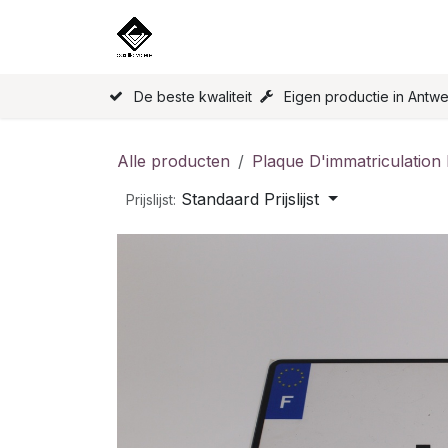
Overslaan naar inhoud
Home
Onze Producten
Licen
De beste kwaliteit
Eigen productie in Antw
Alle producten
Plaque D'immatriculation
Standaard Prijslijst
Prijslijst: