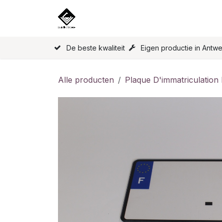
Overslaan naar inhoud
Home
Onze Producten
Licen
De beste kwaliteit
Eigen productie in Antw
Alle producten
Plaque D'immatriculation