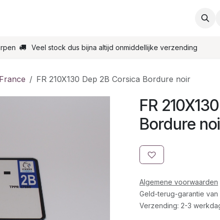
ties
Support
Contact
Bestel online
Startpagin
erpen
Veel stock dus bijna altijd onmiddellijke verzending
 France
FR 210X130 Dep 2B Corsica Bordure noir
FR 210X130
Bordure noi
Algemene voorwaarden
Geld-terug-garantie van
Verzending: 2-3 werkda