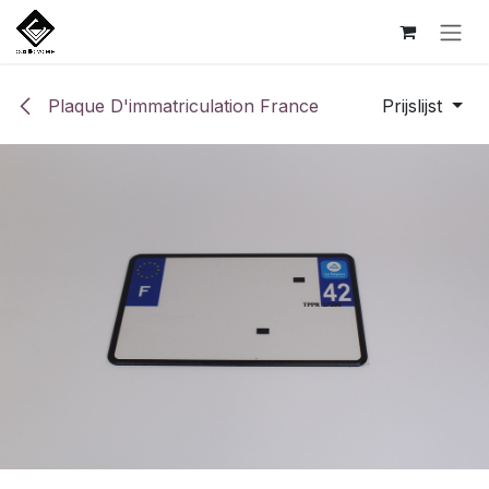
Overslaan naar inhoud
Plaque D'immatriculation France
Prijslijst