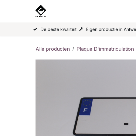
Overslaan naar inhoud
Home
Onze Producten
Licen
De beste kwaliteit
Eigen productie in Antw
Alle producten
Plaque D'immatriculation