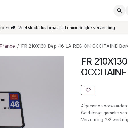
ties
Support
Contact
Bestel online
Startpagin
erpen
Veel stock dus bijna altijd onmiddellijke verzending
 France
FR 210X130 Dep 46 LA REGION OCCITAINE Bord
FR 210X130
OCCITAINE 
Algemene voorwaarden
Geld-terug-garantie van
Verzending: 2-3 werkda