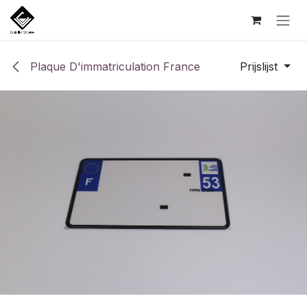
Overslaan naar inhoud
Plaque D'immatriculation France
Prijslijst