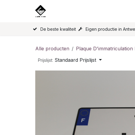
Overslaan naar inhoud
Home
Onze Producten
Licen
De beste kwaliteit
Eigen productie in Antw
Alle producten
Plaque D'immatriculation
Standaard Prijslijst
Prijslijst: