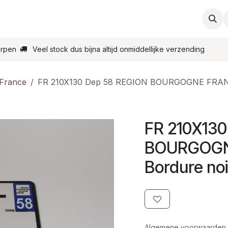
ties
Support
Contact
Bestel online
Startpagin
erpen
Veel stock dus bijna altijd onmiddellijke verzending
 France
FR 210X130 Dep 58 REGION BOURGOGNE FRAN
FR 210X13
BOURGOGN
Bordure noi
Algemene voorwaarden