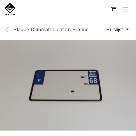
Overslaan naar inhoud
Plaque D'immatriculation France
Prijslijst