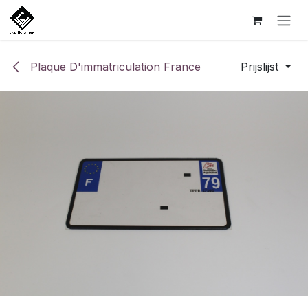
Overslaan naar inhoud
Plaque D'immatriculation France
Prijslijst