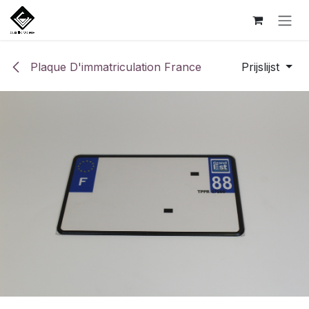
Overslaan naar inhoud
Plaque D'immatriculation France
Prijslijst