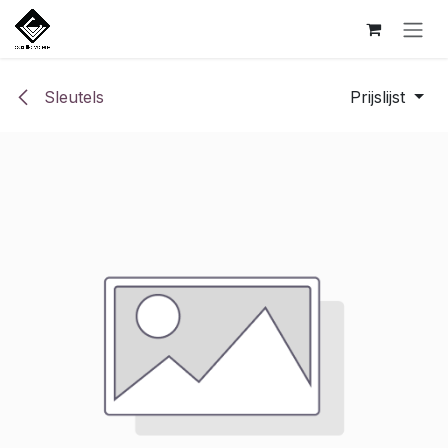
Overslaan naar inhoud
Sleutels
Prijslijst