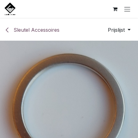
Overslaan naar inhoud
Sleutel Accessoires
Prijslijst