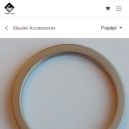
Overslaan naar inhoud
Sleutel Accessoires
Prijslijst