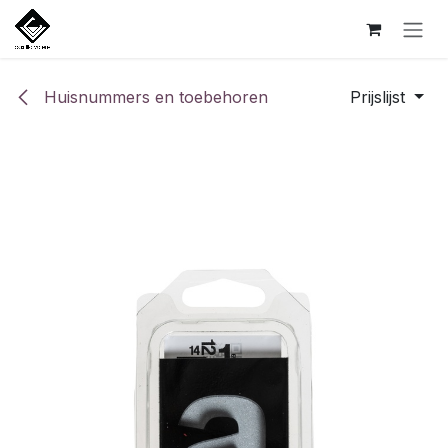
Overslaan naar inhoud
Huisnummers en toebehoren
Prijslijst