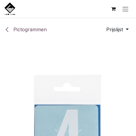
Overslaan naar inhoud
Pictogrammen
Prijslijst