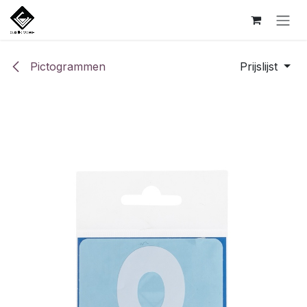
Overslaan naar inhoud
Pictogrammen
Prijslijst