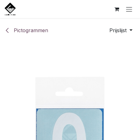
Overslaan naar inhoud
Pictogrammen
Prijslijst