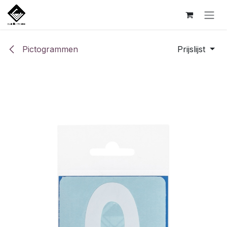
Overslaan naar inhoud
Pictogrammen
Prijslijst