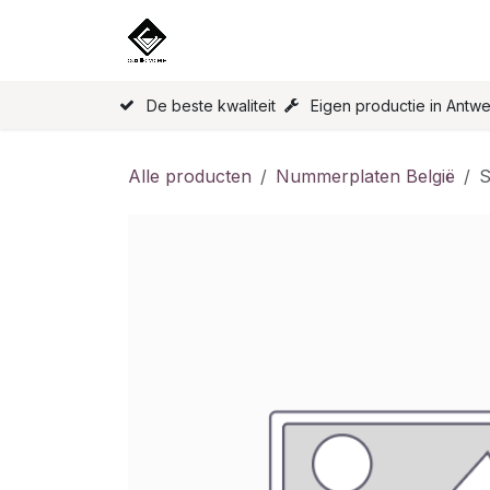
Overslaan naar inhoud
Home
Onze Producten
Licen
De beste kwaliteit
Eigen productie in Antw
Alle producten
Nummerplaten België
S