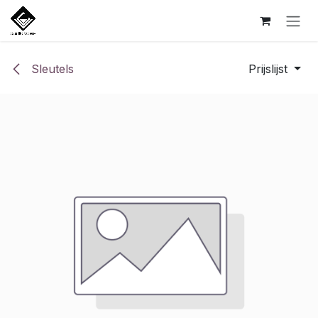
Overslaan naar inhoud
Sleutels
Prijslijst