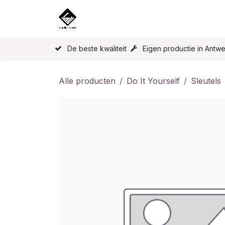
Overslaan naar inhoud
Home
Onze Producten
Licen
De beste kwaliteit
Eigen productie in Antw
Alle producten
Do It Yourself
Sleutels