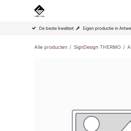
Overslaan naar inhoud
Home
Onze Producten
Licen
De beste kwaliteit
Eigen productie in Antw
Alle producten
SignDesign THERMO
A