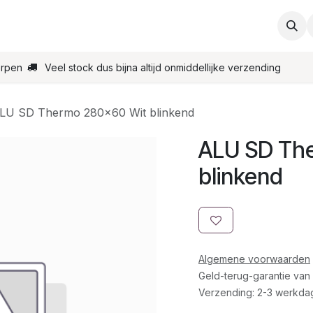
ties
Support
Contact
Bestel online
Startpagin
erpen
Veel stock dus bijna altijd onmiddellijke verzending
LU SD Thermo 280x60 Wit blinkend
ALU SD Th
blinkend
Algemene voorwaarden
Geld-terug-garantie van
Verzending: 2-3 werkda