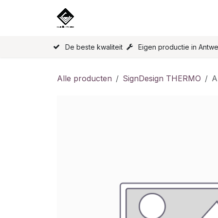
Overslaan naar inhoud
Home
Onze Producten
Licen
De beste kwaliteit
Eigen productie in Antw
Alle producten
SignDesign THERMO
A