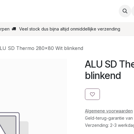
ties
Support
Contact
Bestel online
Startpagin
erpen
Veel stock dus bijna altijd onmiddellijke verzending
LU SD Thermo 280x80 Wit blinkend
ALU SD Th
blinkend
Algemene voorwaarden
Geld-terug-garantie van
Verzending: 2-3 werkda