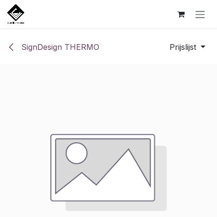
Overslaan naar inhoud
SignDesign THERMO
Prijslijst