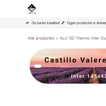
Overslaan naar inhoud
Home
Onze Producten
Licen
De beste kwaliteit
Eigen productie in Antw
Alle producten
ALU SD Thermo Inter Du