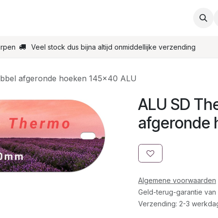
ties
Support
Contact
Bestel online
Startpagin
erpen
Veel stock dus bijna altijd onmiddellijke verzending
bbel afgeronde hoeken 145x40 ALU
ALU SD The
afgeronde
Algemene voorwaarden
Geld-terug-garantie van
Verzending: 2-3 werkda