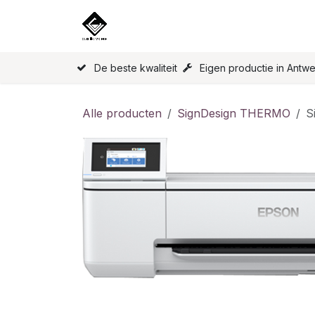
Overslaan naar inhoud
Home
Onze Producten
Licen
De beste kwaliteit
Eigen productie in Antw
Alle producten
SignDesign THERMO
S