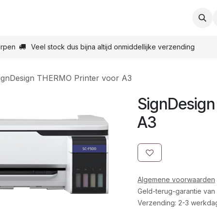
ties
Support
Contact
Bestel online
Startpagin
erpen
Veel stock dus bijna altijd onmiddellijke verzending
ignDesign THERMO Printer voor A3
SignDesign
A3
Algemene voorwaarden
Geld-terug-garantie van
Verzending: 2-3 werkda