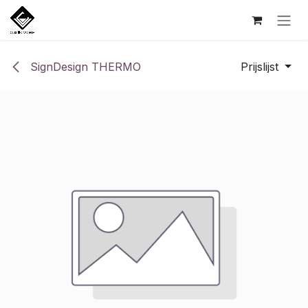
Overslaan naar inhoud
SignDesign THERMO
Prijslijst