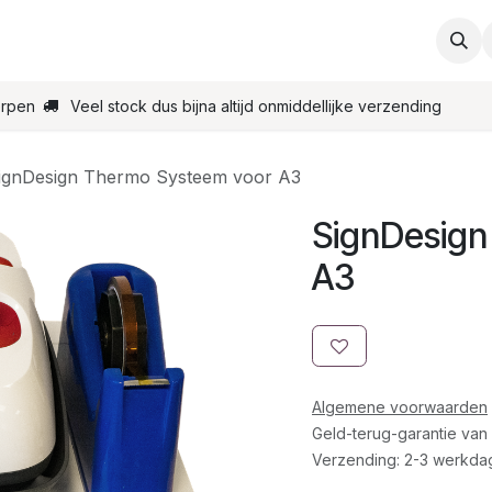
ties
Support
Contact
Bestel online
Startpagin
erpen
Veel stock dus bijna altijd onmiddellijke verzending
ignDesign Thermo Systeem voor A3
SignDesign
A3
Algemene voorwaarden
Geld-terug-garantie van
Verzending: 2-3 werkda