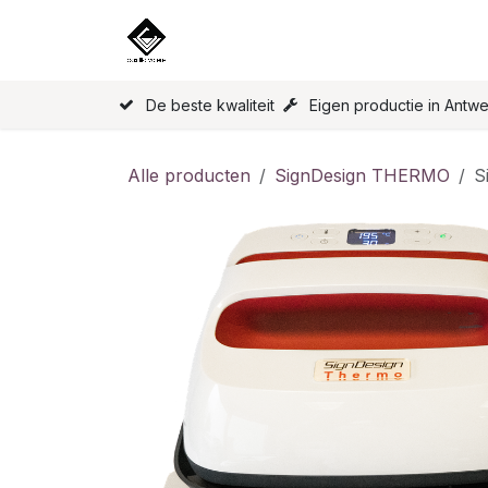
Overslaan naar inhoud
Home
Onze Producten
Licen
De beste kwaliteit
Eigen productie in Antw
Alle producten
SignDesign THERMO
S