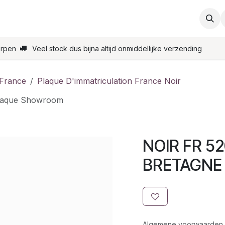
ties
Support
Contact
Bestel online
Startpagin
erpen
Veel stock dus bijna altijd onmiddellijke verzending
 France
Plaque D'immatriculation France Noir
laque Showroom
NOIR FR 52
BRETAGNE 
Algemene voorwaarden