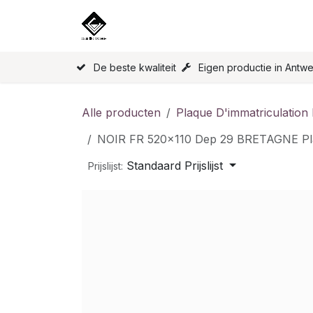
Overslaan naar inhoud
Home
Onze Producten
Licen
De beste kwaliteit
Eigen productie in Antw
Alle producten
Plaque D'immatriculation
NOIR FR 520x110 Dep 29 BRETAGNE P
Standaard Prijslijst
Prijslijst: