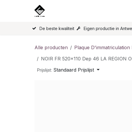
Overslaan naar inhoud
Home
Onze Producten
Licen
De beste kwaliteit
Eigen productie in Antw
Alle producten
Plaque D'immatriculation
NOIR FR 520x110 Dep 46 LA REGION 
Standaard Prijslijst
Prijslijst: