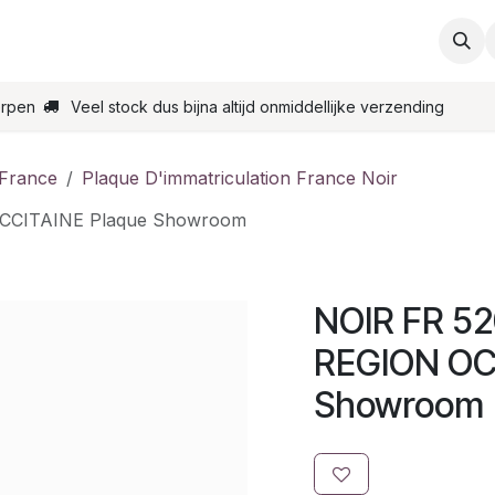
ties
Support
Contact
Bestel online
Startpagin
erpen
Veel stock dus bijna altijd onmiddellijke verzending
 France
Plaque D'immatriculation France Noir
OCCITAINE Plaque Showroom
NOIR FR 52
REGION OC
Showroom