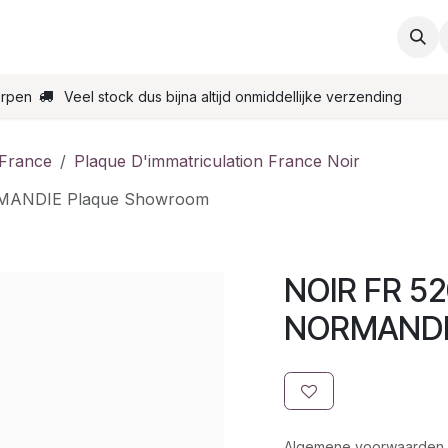
ties
Support
Contact
Bestel online
Startpagin
erpen
Veel stock dus bijna altijd onmiddellijke verzending
 France
Plaque D'immatriculation France Noir
RMANDIE Plaque Showroom
NOIR FR 52
NORMANDIE
Algemene voorwaarden