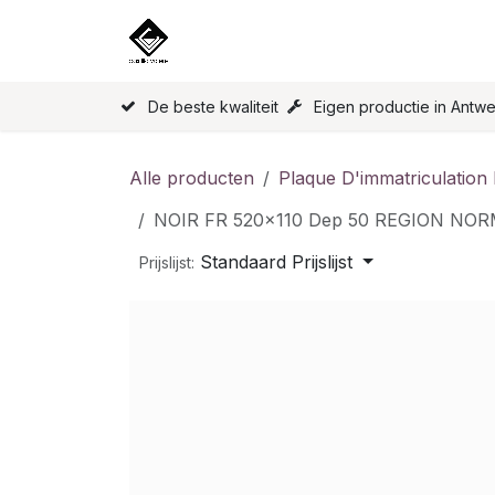
Overslaan naar inhoud
Home
Onze Producten
Licen
De beste kwaliteit
Eigen productie in Antw
Alle producten
Plaque D'immatriculation
NOIR FR 520x110 Dep 50 REGION NO
Standaard Prijslijst
Prijslijst: