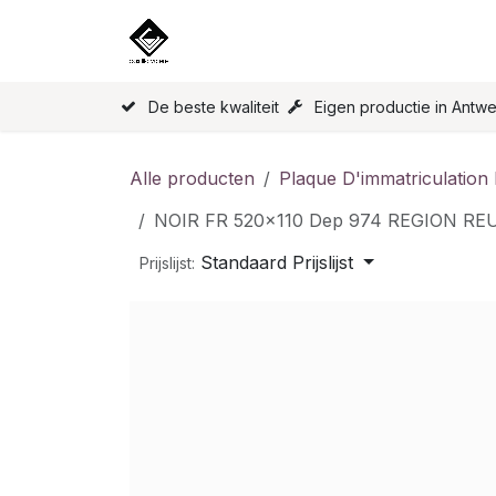
Overslaan naar inhoud
Home
Onze Producten
Licen
De beste kwaliteit
Eigen productie in Antw
Alle producten
Plaque D'immatriculation
NOIR FR 520x110 Dep 974 REGION RE
Standaard Prijslijst
Prijslijst: