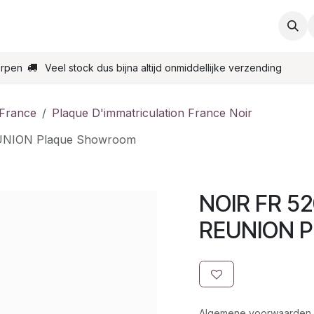
ties
Support
Contact
Bestel online
Startpagin
erpen
Veel stock dus bijna altijd onmiddellijke verzending
 France
Plaque D'immatriculation France Noir
UNION Plaque Showroom
NOIR FR 52
REUNION P
Algemene voorwaarden