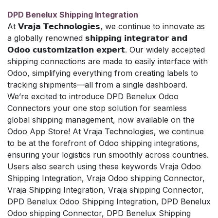
DPD Benelux Shipping Integration
At 𝗩𝗿𝗮𝗷𝗮 𝗧𝗲𝗰𝗵𝗻𝗼𝗹𝗼𝗴𝗶𝗲𝘀, we continue to innovate as
a globally renowned 𝘀𝗵𝗶𝗽𝗽𝗶𝗻𝗴 𝗶𝗻𝘁𝗲𝗴𝗿𝗮𝘁𝗼𝗿 𝗮𝗻𝗱
𝗢𝗱𝗼𝗼 𝗰𝘂𝘀𝘁𝗼𝗺𝗶𝘇𝗮𝘁𝗶𝗼𝗻 𝗲𝘅𝗽𝗲𝗿𝘁. Our widely accepted
shipping connections are made to easily interface with
Odoo, simplifying everything from creating labels to
tracking shipments—all from a single dashboard.
We’re excited to introduce DPD Benelux Odoo
Connectors your one stop solution for seamless
global shipping management, now available on the
Odoo App Store! At Vraja Technologies, we continue
to be at the forefront of Odoo shipping integrations,
ensuring your logistics run smoothly across countries.
Users also search using these keywords Vraja Odoo
Shipping Integration, Vraja Odoo shipping Connector,
Vraja Shipping Integration, Vraja shipping Connector,
DPD Benelux Odoo Shipping Integration, DPD Benelux
Odoo shipping Connector, DPD Benelux Shipping