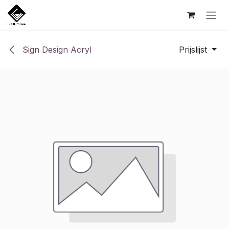
Overslaan naar inhoud
Sign Design Acryl
Prijslijst