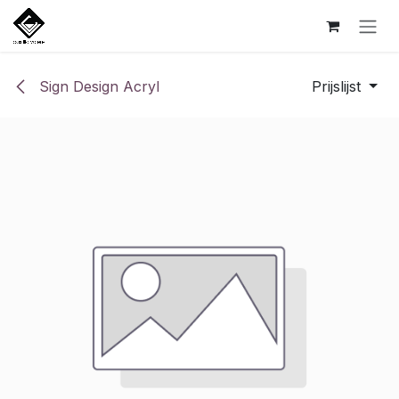
Overslaan naar inhoud
Sign Design Acryl
Prijslijst