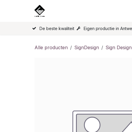
Overslaan naar inhoud
Home
Onze Producten
Licen
De beste kwaliteit
Eigen productie in Antw
Alle producten
SignDesign
Sign Design