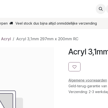
ties
Support
Contact
Bestel online
Startpagin
erpen
Veel stock dus bijna altijd onmiddellijke verzending
 Acryl
Acryl 3,1mm 297mm x 200mm RC
Acryl 3,1
Algemene voorwaarden
Geld-terug-garantie van
Verzending: 2-3 werkda