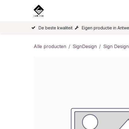
Overslaan naar inhoud
Home
Onze Producten
Licen
De beste kwaliteit
Eigen productie in Antw
Alle producten
SignDesign
Sign Design