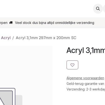
ties
Support
Contact
Bestel online
Startpagin
erpen
Veel stock dus bijna altijd onmiddellijke verzending
 Acryl
Acryl 3,1mm 297mm x 200mm SC
Acryl 3,1
Algemene voorwaarden
Geld-terug-garantie van
Verzending: 2-3 werkda