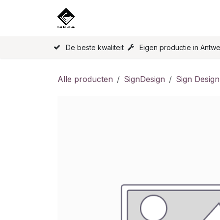
Overslaan naar inhoud
Home
Onze Producten
Licen
De beste kwaliteit
Eigen productie in Antw
Alle producten
SignDesign
Sign Design