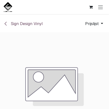
Overslaan naar inhoud
Sign Design Vinyl
Prijslijst