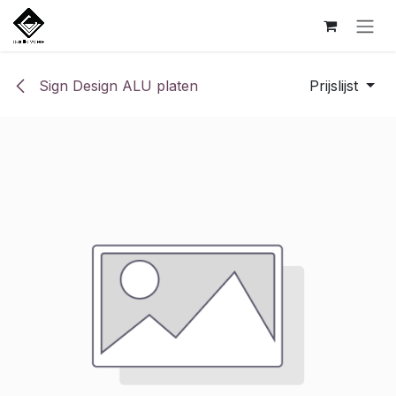
Overslaan naar inhoud
Sign Design ALU platen
Prijslijst