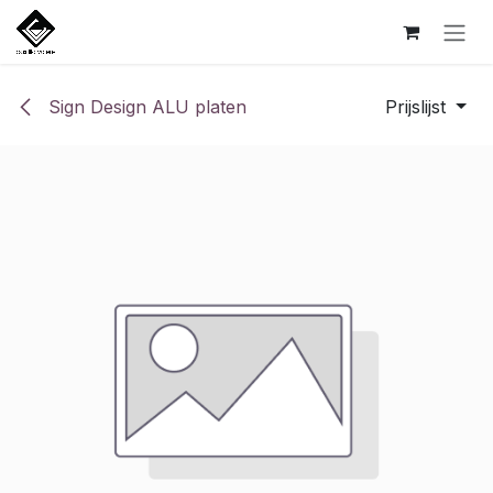
Overslaan naar inhoud
Sign Design ALU platen
Prijslijst