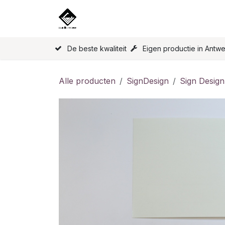
Overslaan naar inhoud
Home
Onze Producten
Licen
De beste kwaliteit
Eigen productie in Antw
Alle producten
SignDesign
Sign Design