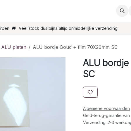
ties
Support
Contact
Bestel online
Startpagin
erpen
Veel stock dus bijna altijd onmiddellijke verzending
 ALU platen
ALU bordje Goud + film 70X20mm SC
ALU bordje
SC
Algemene voorwaarden
Geld-terug-garantie van
Verzending: 2-3 werkda