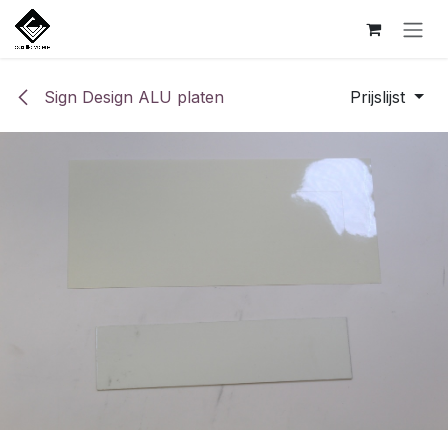
Overslaan naar inhoud
Sign Design ALU platen
Prijslijst