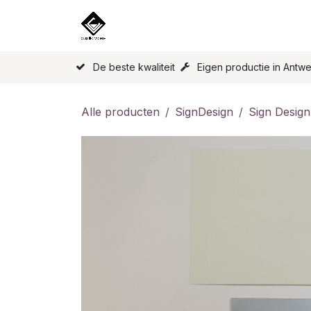
Overslaan naar inhoud
Home
Onze Producten
Licen
De beste kwaliteit
Eigen productie in Antw
Alle producten
SignDesign
Sign Design