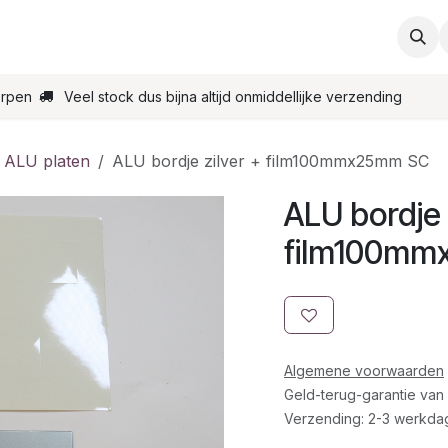
ties
Support
Contact
Bestel online
Startpagin
erpen
Veel stock dus bijna altijd onmiddellijke verzending
 ALU platen
ALU bordje zilver + film100mmx25mm SC
ALU bordje 
film100mm
Algemene voorwaarden
Geld-terug-garantie van
Verzending: 2-3 werkda