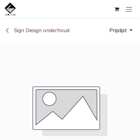
Overslaan naar inhoud
Sign Design onderhoud
Prijslijst