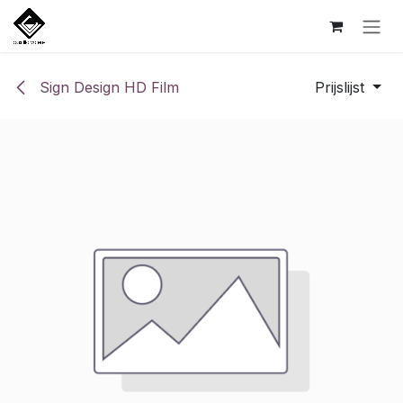
Overslaan naar inhoud
Sign Design HD Film
Prijslijst