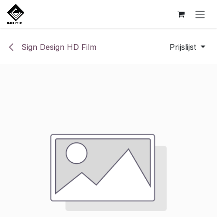
Overslaan naar inhoud
Sign Design HD Film
Prijslijst