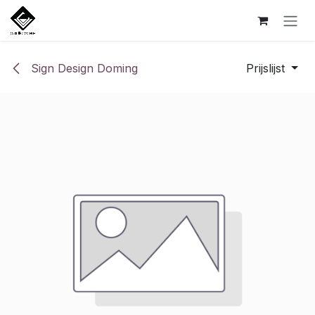
Overslaan naar inhoud
Sign Design Doming
Prijslijst