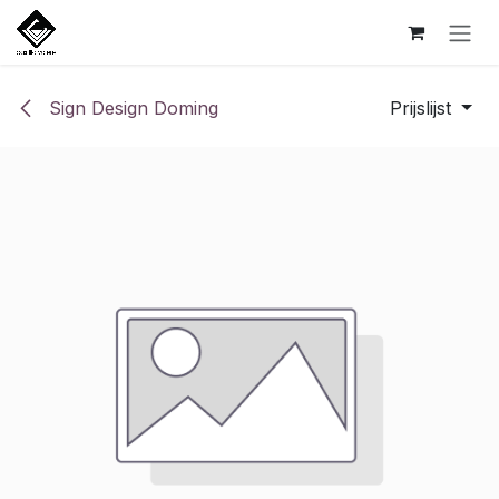
Overslaan naar inhoud
Sign Design Doming
Prijslijst