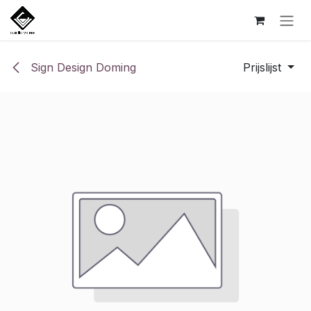
Overslaan naar inhoud
Sign Design Doming
Prijslijst