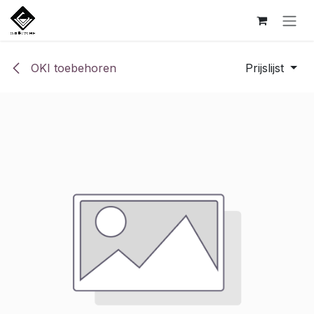
Overslaan naar inhoud
OKI toebehoren
Prijslijst